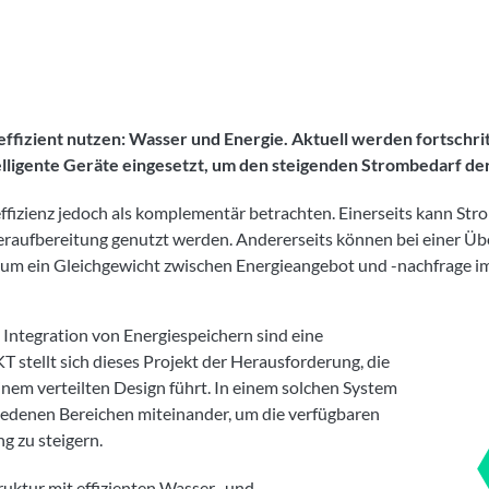
 effizient nutzen: Wasser und Energie. Aktuell werden fortschr
lligente Geräte eingesetzt, um den steigenden Strombedarf de
zienz jedoch als komplementär betrachten. Einerseits kann Stro
fbereitung genutzt werden. Andererseits können bei einer Üb
m ein Gleichgewicht zwischen Energieangebot und -nachfrage im 
ntegration von Energiespeichern sind eine
KT stellt sich dieses Projekt der Herausforderung, die
inem verteilten Design führt. In einem solchen System
iedenen Bereichen miteinander, um die verfügbaren
g zu steigern.
truktur mit effizienten Wasser- und